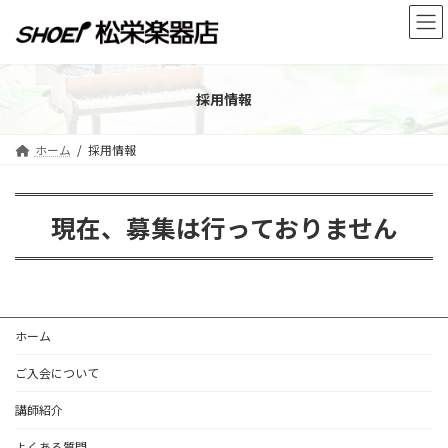
コ
ナ
ン
ビ
テ
ゲ
ン
ー
ツ
シ
採用情報
へ
ョ
ス
ン
キ
に
ホーム
採用情報
ッ
移
プ
動
現在、募集は行っておりません
ホーム
ご入会について
講師紹介
よくある質問