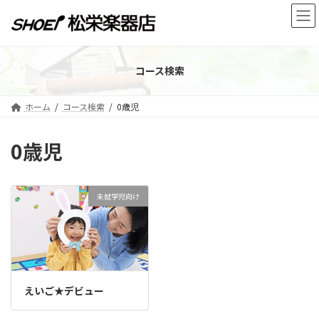
コ
ナ
ン
ビ
テ
ゲ
ン
ー
ツ
シ
コース検索
へ
ョ
ス
ン
キ
に
ホーム
コース検索
0歳児
ッ
移
プ
動
0歳児
未就学児向け
えいご★デビュー