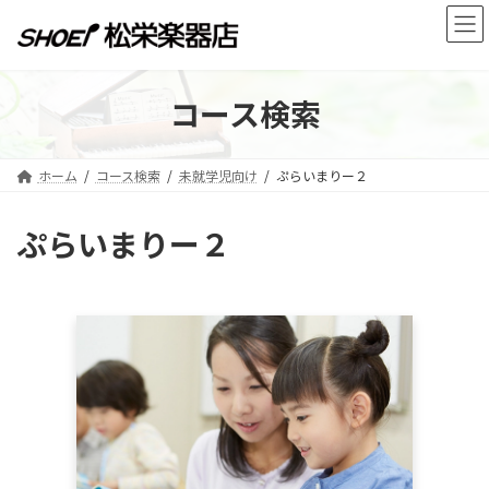
コ
ナ
ン
ビ
テ
ゲ
ン
ー
ツ
シ
コース検索
へ
ョ
ス
ン
キ
に
ホーム
コース検索
未就学児向け
ぷらいまりー２
ッ
移
プ
動
ぷらいまりー２