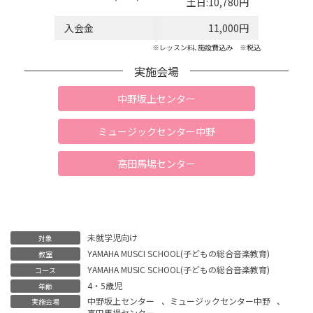
土日:10,780円
入会金
11,000円
※レッスン料､施設費込み ※税込
実施会場
中野坂上センター
ミュージックセンター中野
高田馬場センター
未就学児向け
対象
YAMAHA MUSCI SCHOOL(子どもの総合音楽教育)
教室
YAMAHA MUSIC SCHOOL(子どもの総合音楽教育)
コース
4・5歳児
年齢
中野坂上センター
、
ミュージックセンター中野
、
実施会場
高田馬場センター