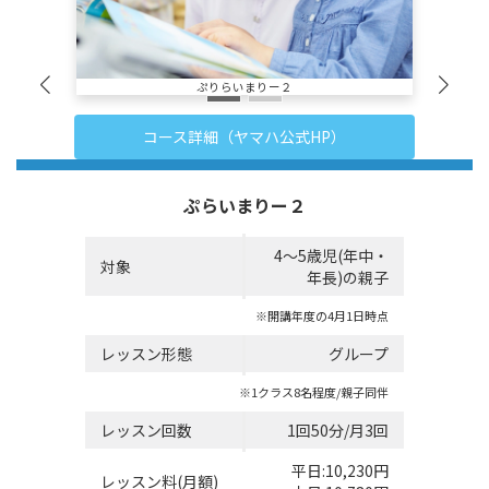
ぷりらいまりー２
コース詳細（ヤマハ公式HP）
ぷらいまりー２
4～5歳児(年中・
対象
年長)の親子
※開講年度の4月1日時点
レッスン形態
グループ
※1クラス8名程度/親子同伴
レッスン回数
1回50分/月3回
平日:10,230円
レッスン料(月額)