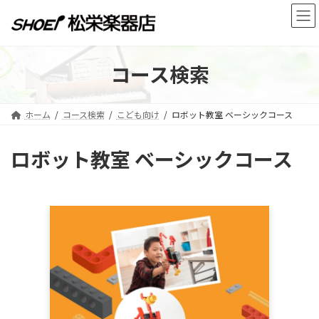
コ
ナ
ン
ビ
テ
ゲ
ン
ー
ツ
シ
コース検索
へ
ョ
ス
ン
キ
に
ホーム
コース検索
こども向け
ロボット教室 ベーシックコース
ッ
移
プ
動
ロボット教室 ベーシックコース