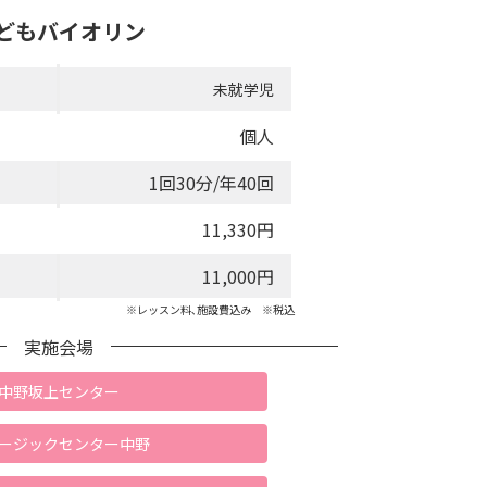
どもバイオリン
未就学児
個人
1回30分/年40回
11,330円
11,000円
※レッスン料､施設費込み ※税込
実施会場
中野坂上センター
ージックセンター中野