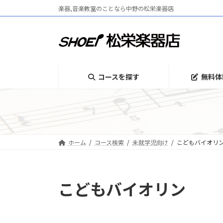
コ
ナ
楽器,音楽教室のことなら中野の松栄楽器店
ン
ビ
テ
ゲ
ン
ー
ツ
シ
へ
ョ
ス
ン
コースを探す
無料体
キ
に
ッ
移
プ
動
ホーム
コース検索
未就学児向け
こどもバイオリ
こどもバイオリン