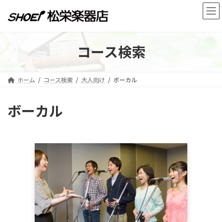
コ
ナ
ン
ビ
テ
ゲ
ン
ー
ツ
シ
コース検索
へ
ョ
ス
ン
キ
に
ホーム
コース検索
大人向け
ボーカル
ッ
移
プ
動
ボーカル