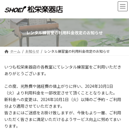
コ
ナ
ン
ビ
テ
ゲ
ン
ー
ツ
シ
へ
ョ
レンタル練習室の利用料金改定のお知らせ
ス
ン
キ
に
ッ
移
ホーム
お知らせ
レンタル練習室の利用料金改定のお知らせ
プ
動
いつも松栄楽器店の各教室にてレンタル練習室をご利用いただき
ありがとうございます。
この度、光熱費や諸経費の値上がりに伴い、2024年10月1日
（火）より利用料金を一部改定させて頂くこととなりました。
新料金への変更は、2024年10月1日（火）以降のご予約・ご利用
分より適用させていただきます。
皆さまにはご迷惑をお掛け致しますが、今後もより一層、ご利用
いただく皆さまに満足いただけるようサービス向上に努めてまい
ります。