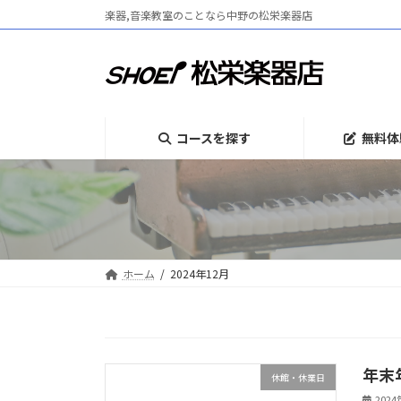
コ
ナ
楽器,音楽教室のことなら中野の松栄楽器店
ン
ビ
テ
ゲ
ン
ー
ツ
シ
へ
ョ
ス
ン
コースを探す
無料体
キ
に
ッ
移
プ
動
ホーム
2024年12月
年末
休館・休業日
202