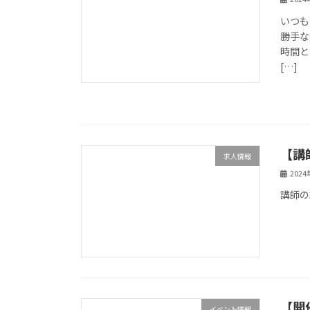
いつも
勝手な
時間と
[…]
【講
求人情報
202
講師の
【開催
イベント情報