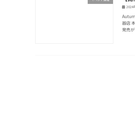
202
Autum
器店 
発売が