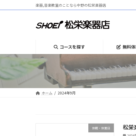
コ
ナ
楽器,音楽教室のことなら中野の松栄楽器店
ン
ビ
テ
ゲ
ン
ー
ツ
シ
へ
ョ
ス
ン
コースを探す
無料体
キ
に
ッ
移
プ
動
ホーム
2024年9月
松栄
休館・休業日
202