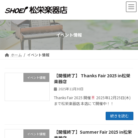
コ
ナ
ン
ビ
テ
ゲ
ン
ー
ツ
シ
へ
ョ
イベント情報
ス
ン
キ
に
ッ
移
ホーム
イベント情報
プ
動
【開催終了】 Thanks Fair 2025 in松栄
イベント情報
楽器店
2025年11月30日
Thanks Fair 2025 開催
2025年12月25日(木)
まで松栄楽器店 本店にて開催中！！
続きを読む
【開催終了】Summer Fair 2025 in松栄
イベント情報
楽器店