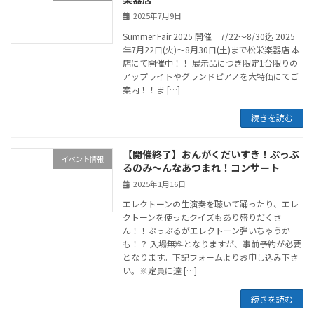
2025年7月9日
Summer Fair 2025 開催 7/22～8/30迄 2025
年7月22日(火)〜8月30日(土)まで松栄楽器店 本
店にて開催中！！ 展示品につき限定1台限りの
アップライトやグランドピアノを大特価にてご
案内！！ま […]
続きを読む
【開催終了】おんがくだいすき！ぷっぷ
イベント情報
るのみ～んなあつまれ！コンサート
2025年1月16日
エレクトーンの生演奏を聴いて踊ったり、エレ
クトーンを使ったクイズもあり盛りだくさ
ん！！ぷっぷるがエレクトーン弾いちゃうか
も！？ 入場無料となりますが、事前予約が必要
となります。下記フォームよりお申し込み下さ
い。※定員に達 […]
続きを読む