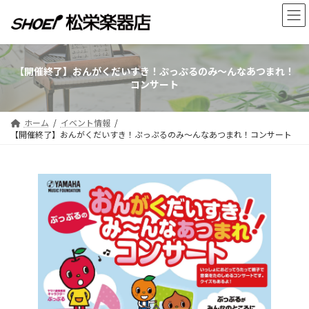
コ
ナ
ン
ビ
テ
ゲ
ン
ー
ツ
シ
【開催終了】おんがくだいすき！ぷっぷるのみ～んなあつまれ！
へ
ョ
コンサート
ス
ン
キ
に
ッ
移
ホーム
イベント情報
プ
動
【開催終了】おんがくだいすき！ぷっぷるのみ～んなあつまれ！コンサート