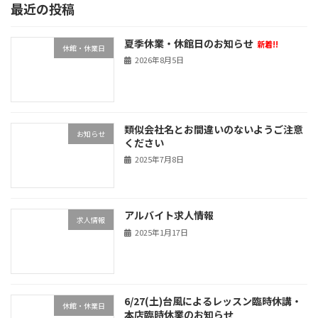
最近の投稿
ナ
ー
ー
ー
ジ
ジ
ジ
ビ
夏季休業・休館日のお知らせ
新着!!
休館・休業日
ゲ
2026年8月5日
ー
シ
ョ
類似会社名とお間違いのないようご注意
お知らせ
ください
ン
2025年7月8日
アルバイト求人情報
求人情報
2025年1月17日
6/27(土)台風によるレッスン臨時休講・
休館・休業日
本店臨時休業のお知らせ