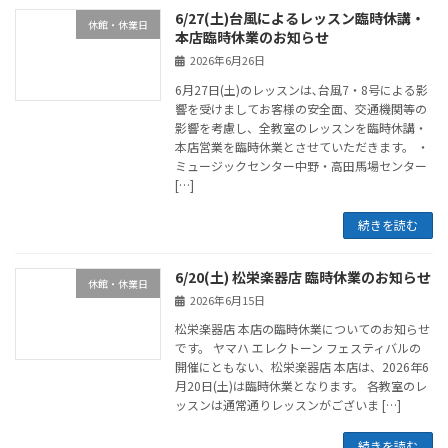
6/27(土)台風によるレッスン臨時休講・
休館・休業日
本店臨時休業のお知らせ
2026年6月26日
6月27日(土)のレッスンは､台風7・8号による影
響を受けましてお客様の安全面、交通機関等の
影響を考慮し、全教室のレッスンを臨時休講・
本店営業を臨時休業とさせていただきます。 ・
ミュージックセンター中野・高田馬場センター
[…]
続きを読む
6/20(土) 松栄楽器店 臨時休業のお知らせ
休館・休業日
2026年6月15日
松栄楽器店 本店の臨時休業についてのお知らせ
です。 ヤマハ エレクトーン フェスティバルの
開催にともない、松栄楽器店 本店は、2026年6
月20日(土)は臨時休業となります。 各教室のレ
ッスンは通常通りレッスンがございま […]
続きを読む