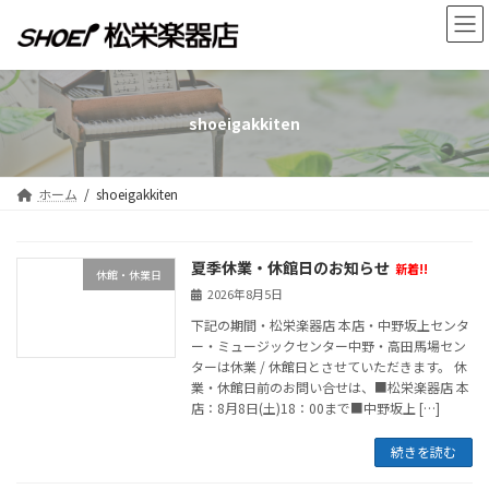
コ
ナ
ン
ビ
テ
ゲ
ン
ー
ツ
シ
へ
ョ
shoeigakkiten
ス
ン
キ
に
ッ
移
ホーム
shoeigakkiten
プ
動
夏季休業・休館日のお知らせ
新着!!
休館・休業日
2026年8月5日
下記の期間・松栄楽器店 本店・中野坂上センタ
ー・ミュージックセンター中野・高田馬場セン
ターは休業 / 休館日とさせていただきます。 休
業・休館日前のお問い合せは、■松栄楽器店 本
店：8月8日(土)18：00まで■中野坂上 […]
続きを読む