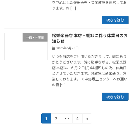
を中心とした楽器販売・音楽教室を運営してお
ります。お […]
続きを読む
松栄楽器店 本店・棚卸に伴う休業日のお
休館・休業日
知らせ
2025年5月23日
いつも当店をご利用いただきまして、誠にあり
がとうございます。誠に勝手ながら、松栄楽器
店 本店は、６月２日(月)は棚卸しの為、休業日
とさせていただきます。各教室は通常通り、営
業しております。 ＜中野坂上センターへお通い
の皆 […]
続きを読む
投
固
固
固
1
2
…
4
»
定
定
定
稿
ペ
ペ
ペ