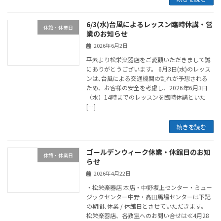
6/3(水)台風によるレッスン臨時休講・営
休館・休業日
業のお知らせ
2026年6月2日
平素より松栄楽器店をご愛顧いただきまして誠
にありがとうございます。 6月3日(水)のレッス
ンは､台風による交通機関の乱れが予想される
ため、お客様の安全を考慮し、2026年6月3日
（水）14時までのレッスンを臨時休講といた
[…]
続きを読む
ゴールデンウィーク休業・休館日のお知
休館・休業日
らせ
2026年4月22日
・松栄楽器店 本店・中野坂上センター・ミュー
ジックセンター中野・高田馬場センターは下記
の期間､休業 / 休館日とさせていただきます。
松栄楽器店、各教室へのお問い合せは≪4月28